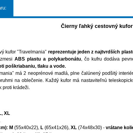
ru:
Čierny ľahký cestovný kufo
vý kufor "Travelmania"
reprezentuje jeden z najtvrdších plas
 zmesi
ABS plastu a polykarbonátu
, čo kufru dodáva pevn
ti poškriabaniu, tlaku a vode.
mania" má 2 neoprénové madlá, plne čalúnený podšitý interiér z
opruhmi na oblečenie. Každý kufor má nastaviteľnú teleskopic
 proti krádeži.
, XL
a
cm):
M
(55x40x22),
L
(65x41x26),
XL
(74x48x30) -
vrátane kol