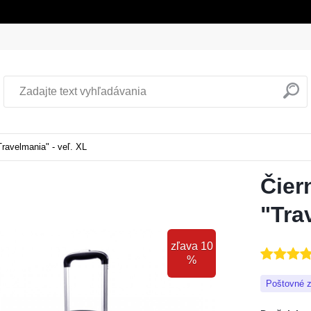
Travelmania" - veľ. XL
Čier
"Tra
zľava 10
%
Poštovné 