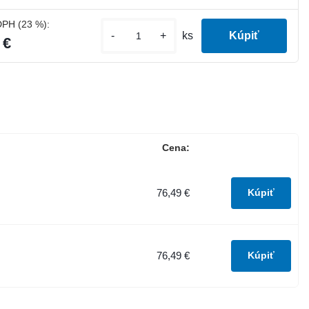
DPH (23 %):
-
+
ks
 €
Cena:
76,49 €
76,49 €