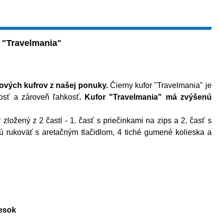
r "Travelmania"
tových kufrov z našej ponuky.
Čierny kufor "Travelmania" je
osť a zároveň ľahkosť
. Kufor "Travelmania" má zvýšenú
ložený z 2 častí - 1. časť s priečinkami na zips a 2. časť s
kú rukoväť s aretačným tlačidlom, 4 tiché gumené kolieska a
iesok