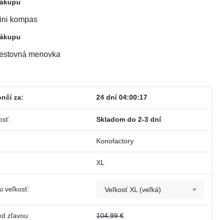
nákupu
ini kompas
nákupu
estovná menovka
nčí za:
24 dní 04:00:17
osť:
Skladom do 2-3 dní
Konofactory
XL
i veľkosť:
Veľkosť XL (veľká)
ed zľavou
104,99 €