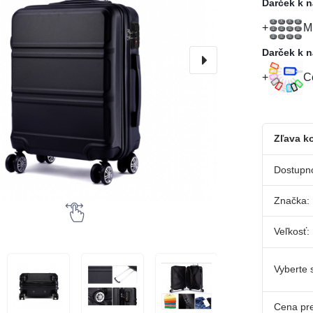
Darček k 
M
Darček k 
C
Zľava ko
Dostupn
Značka:
Veľkosť:
Vyberte s
Cena pr