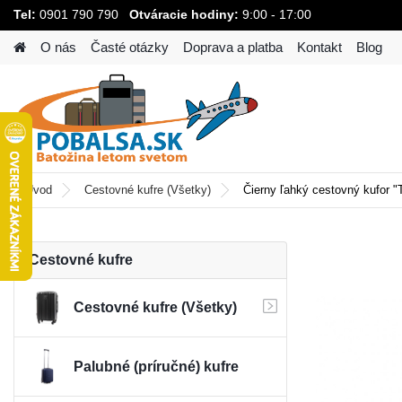
Tel:
0901 790 790
Otváracie hodiny:
9:00 - 17:00
O nás
Časté otázky
Doprava a platba
Kontakt
Blog
Úvod
Cestovné kufre (Všetky)
Čierny ľahký cestovný kufor "
Cestovné kufre
Cestovné kufre (Všetky)
Palubné (príručné) kufre