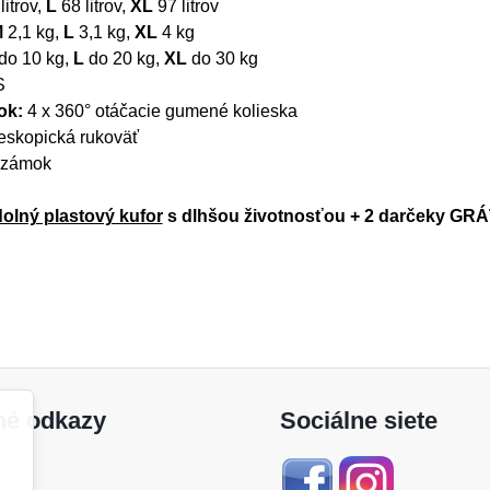
itrov,
L
68 litrov,
XL
97 litrov
M
2,1 kg,
L
3,1 kg,
XL
4 kg
do 10 kg,
L
do 20 kg,
XL
do 30 kg
S
sok:
4 x 360° otáčacie gumené kolieska
eskopická rukoväť
 zámok
olný plastový kufor
s dlhšou životnosťou + 2 darčeky GRÁ
né odkazy
Sociálne siete