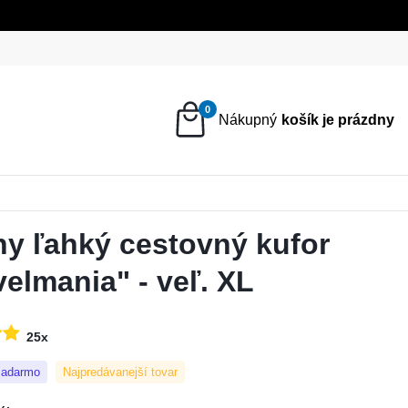
0
ny ľahký cestovný kufor
velmania" - veľ. XL
25x
zadarmo
Najpredávanejší tovar