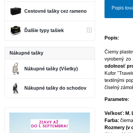
Popis tova
Cestovné tašky cez rameno
Ďalšie typy tašiek
Popis:
Čierny plasto
Nákupné tašky
vyrobený zo
odolnosť pro
Nákupné tašky (Všetky)
Kufor "Travel
textilnými p
číselný zámok
Nákupné tašky do schodov
Parametre:
Veľkosť: M
,
L
Farba:
čiern
Rozmery (v 