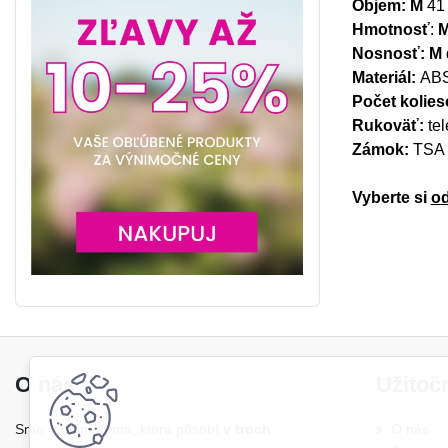
Objem:
M
41 l
Hmotnosť
:
Nosnosť:
M
Materiál:
AB
Počet kolie
Rukoväť:
tel
Zámok:
TSA
Vyberte si
od
O nás
Užitoč
Sme rodinná firma, ktorá pôsobí
v troch
O nás