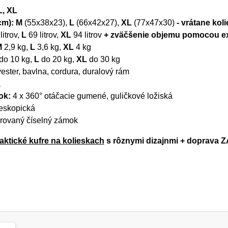
L, XL
cm):
M
(
55x38x23
),
L
(66x42x27),
XL
(77x47x30)
- vrátane kol
litrov,
L
69 litrov,
XL
94 litrov
+ zväčšenie objemu pomocou 
M
2,9 kg,
L
3,6 kg,
XL
4 kg
do 10 kg,
L
do 20 kg,
XL
do 30 kg
ester, bavlna, cordura, duralový rám
a
sok:
4 x 360° otáčacie
gumené
, guličkové ložiská
eskopická
grovaný číselný zámok
aktické kufre na kolieskach
s rôznymi dizajnmi + doprava