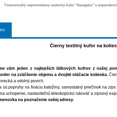
Tmavomodrý nepremokavý cestovný kufor "Navigator" s expanderom 
ru:
Čierny textilný kufor na kolie
me vám jeden z najlepších látkových kufrov z našej po
nder na zväčšenie objemu a dvojité otáčacie kolieska.
Čier
vrecká a odolný povrch.
ra sú popruhy na fixáciu batožiny, samostatný priečinok na zips 
a uchopenie, nastaviteľnú teleskopickú rukoväť a zipsový exp
enovka na poznačenie vašej adresy.