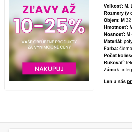
Veľkosť: M, 
Rozmery (v 
Objem: M
32 
Hmotnosť: 
Nosnosť: M
Materiál:
poly
Farba:
čiern
Počet kolie
Rukoväť:
tel
Zámok:
inte
Len u nás
pr