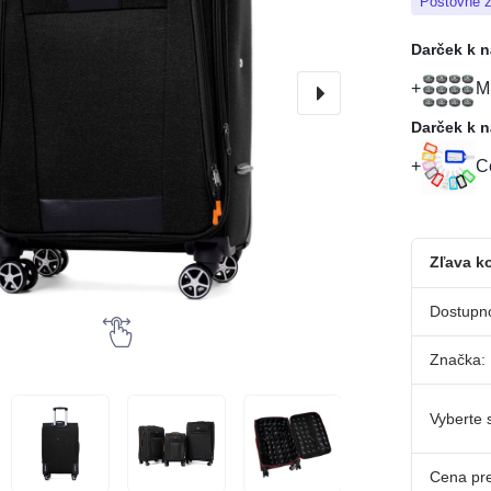
Poštovné 
Darček k 
M
Darček k 
C
Zľava ko
Dostupn
Značka:
Vyberte s
Cena pr