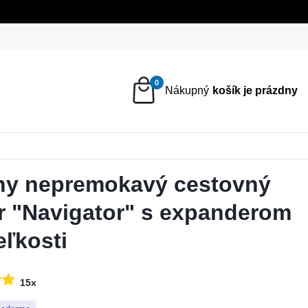
0
ny nepremokavý cestovný
r "Navigator" s expanderom
eľkosti
15x