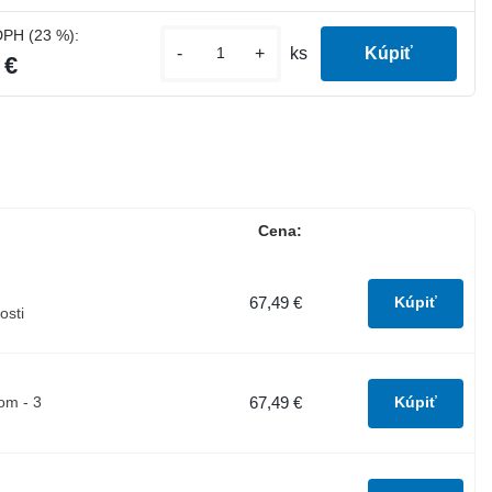
DPH (23 %):
-
+
ks
 €
Cena:
67,49 €
osti
67,49 €
om - 3