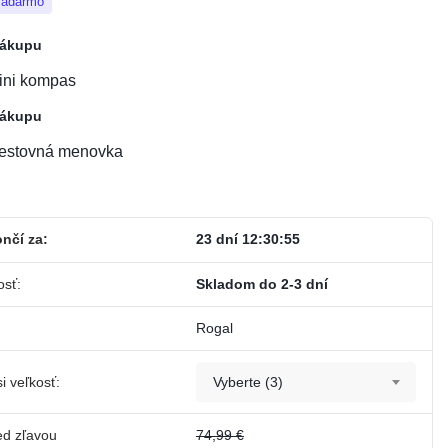
zadarmo
nákupu
ini kompas
nákupu
estovná menovka
nčí za:
23 dní 12:30:54
osť:
Skladom do 2-3 dní
Rogal
i veľkosť:
Vyberte (3)
ed zľavou
74,99 €