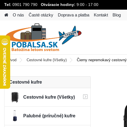
Tel:
0901 790 790
Otváracie hodiny:
9:00 - 17:00
O nás
Časté otázky
Doprava a platba
Kontakt
Blog
Úvod
Cestovné kufre (Všetky)
Čierny nepremokavý cestovný k
Cestovné kufre
Cestovné kufre (Všetky)
Palubné (príručné) kufre