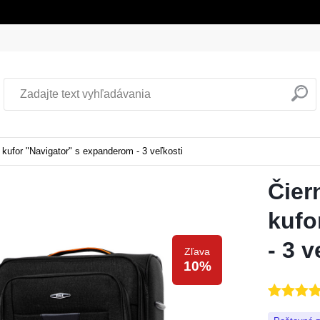
ufor "Navigator" s expanderom - 3 veľkosti
Čier
kufo
- 3 v
zľava
10%