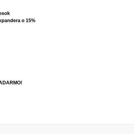
iesok
expandera
o 15%
 ZADARMO!