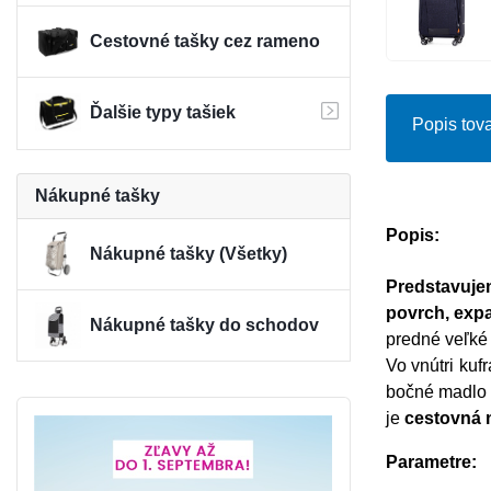
Cestovné tašky cez rameno
Ďalšie typy tašiek
Popis tova
Nákupné tašky
Popis:
Nákupné tašky (Všetky)
Predstavuje
povrch, expa
Nákupné tašky do schodov
predné veľké 
Vo vnútri kuf
bočné madlo n
je
cestovná m
Parametre: